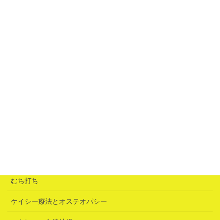
固有名詞が出てこないときはタッピングが効く
2026年7月7日
青赤のブレンド（心配事で身動きできなくなる）
2026年6月25日
「誘いの鍵」は急性腰痛だった
2026年6月25日
カテゴリー
むち打ち
ケイシー療法とオステオパシー