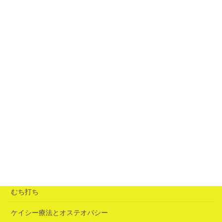
固有名詞が出てこないときはタッピングが効く
2026年7月7日
青赤のブレンド（心配事で身動きできなくなる）
2026年6月25日
「誘いの鍵」は急性腰痛だった
2026年6月25日
カテゴリー
むち打ち
ケイシー療法とオステオパシー