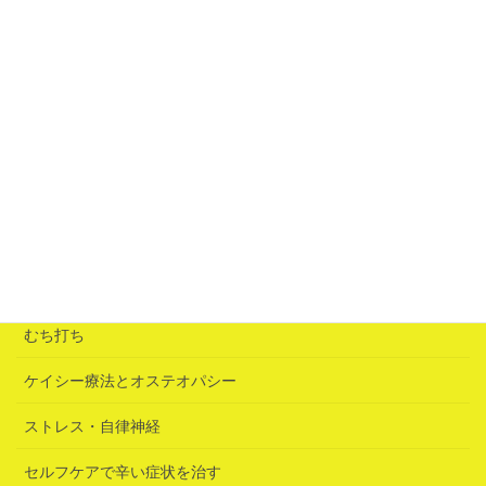
青赤のブレンド（心配事で身動きできなくなる）
2026年6月25日
「誘いの鍵」は急性腰痛だった
2026年6月25日
カテゴリー
むち打ち
ケイシー療法とオステオパシー
ストレス・自律神経
セルフケアで辛い症状を治す