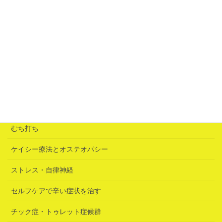
青赤のブレンド（心配事で身動きできなくなる）
2026年6月25日
「誘いの鍵」は急性腰痛だった
2026年6月25日
カテゴリー
むち打ち
ケイシー療法とオステオパシー
ストレス・自律神経
セルフケアで辛い症状を治す
チック症・トゥレット症候群